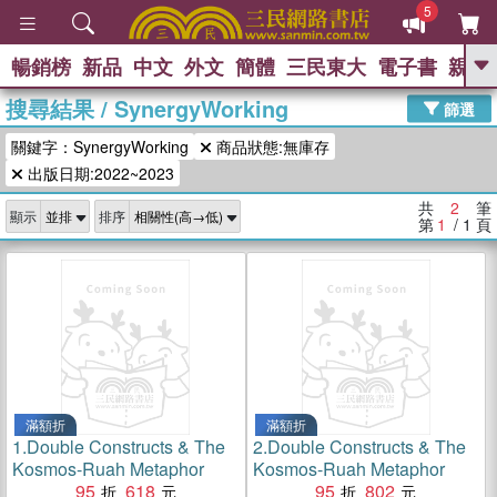
5
暢銷榜
新品
中文
外文
簡體
三民東大
電子書
親子
GO
搜尋結果
/
SynergyWorking
篩選
熱搜：
關鍵字：SynergyWorking
商品狀態:無庫存
出版日期:2022~2023
共
2
筆
顯示
排序
第
1
/ 1
頁
滿額折
滿額折
1.
Double Constructs & The
2.
Double Constructs & The
Kosmos-Ruah Metaphor
Kosmos-Ruah Metaphor
95
618
95
802