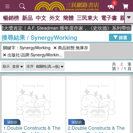
5
暢銷榜
新品
中文
外文
簡體
三民東大
電子書
親子
GO
大獎肯定！A.F. Steadman 獲年度作家，《史坎德》系列帶
搜尋結果
/
SynergyWorking
、
、
熱搜：
東野圭吾
The Odyssey
篩選
、
、
父親節
如果歷史是一群喵
暑期
關鍵字：SynergyWorking
商品狀態:無庫存
、
、
推薦
國際布克獎 臺灣漫遊錄
方
、
、
出版社/品牌:SynergyWorkin...
念華
台灣的李登輝時代
數學女
、
孩：黎曼猜想
偉大的迷走神經
共
2
筆
顯示
排序
第
1
/ 1
頁
滿額折
滿額折
1.
Double Constructs & The
2.
Double Constructs & The