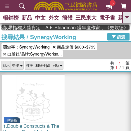
5
暢銷榜
新品
中文
外文
簡體
三民東大
電子書
親子
GO
版界指標大獎肯定！A.F. Steadman 獲年度作家，《史坎德
搜尋結果
/
SynergyWorking
、
熱搜：
東野圭吾
高希均教授回憶錄
篩選
、
、
、
The Odyssey
父親節
如果歷
關鍵字：SynergyWorking
商品定價:$600~$799
、
、
史是一群喵
暑期推薦
國際布克
、
、
出版社/品牌:SynergyWorkin...
獎 臺灣漫遊錄
方念華
台灣的李
、
、
登輝時代
數學女孩：黎曼猜想
共
1
筆
顯示
排序
偉大的迷走神經
第
1
/ 1
頁
滿額折
1.
Double Constructs & The