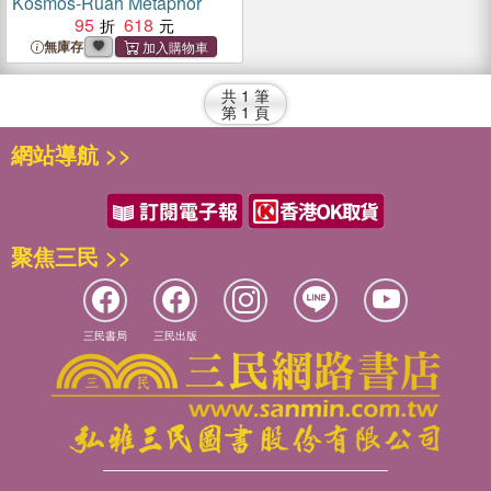
Kosmos-Ruah Metaphor
95
618
無庫存
共
1
筆
第
1
頁
網站導航 >>
聚焦三民 >>
三民書局
三民出版