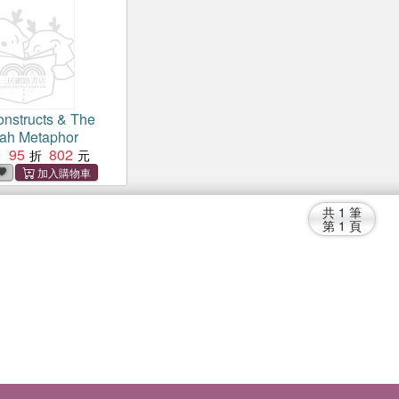
nstructs & The
ah Metaphor
95
802
：
共
1
筆
第
1
頁