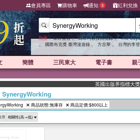
會員專區
購物車
通知
紅利兌換
5
、
、
熱搜：
東野圭吾
高希均教授回憶錄
The Odys
、
、
、
國際布克獎 臺灣漫遊錄
方念華
台灣的李登
文
簡體
三民東大
電子書
親
英國出版界指標大獎肯定！
/
SynergyWorking
gyWorking
商品狀態:無庫存
商品定價:$800以上
排序