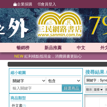
企業採購
會員登入
暢銷榜
新品
推薦
中文
外
NEW
紅利積點抵現金，消費購書更貼心
搜尋結果
縮小範圍
關鍵字：Syner
篩選商品
顯示
商品類型
外文書
(1)