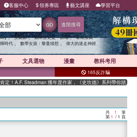
客服中心
領券專區
藝文講座
學習平台
進階搜尋
GO
、
、
、
sey
父親節
如果歷史是一群喵
暑期推薦
、
、
輝時代
數學女孩：黎曼猜想
偉大的迷走神經
子
文具選物
漫畫
教科考用
165反詐騙
A.F. Steadman 獲年度作家，《史坎德》系列帶你踏上熱血
共
1
筆
第
1
/ 1
頁