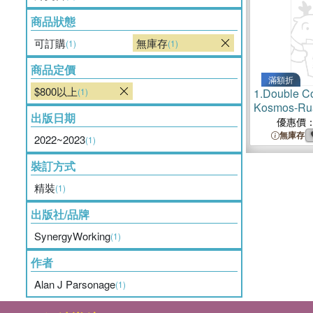
商品狀態
可訂購
無庫存
(1)
(1)
商品定價
滿額折
$800以上
(1)
1.
Double Co
Kosmos-Ru
出版日期
優惠價
無庫存
2022~2023
(1)
裝訂方式
精裝
(1)
出版社/品牌
SynergyWorking
(1)
作者
Alan J Parsonage
(1)