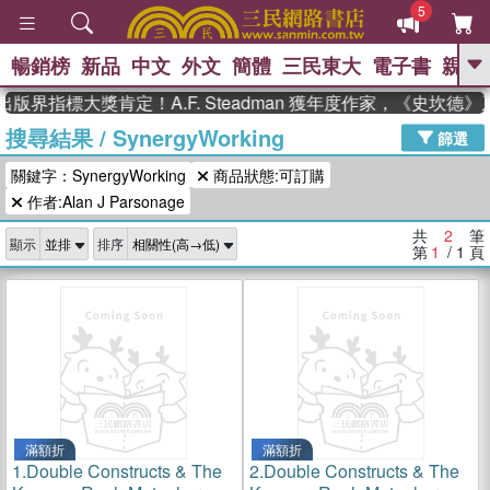
5
暢銷榜
新品
中文
外文
簡體
三民東大
電子書
親子
GO
版界指標大獎肯定！A.F. Steadman 獲年度作家，《史坎
搜尋結果
/
SynergyWorking
、
熱搜：
東野圭吾
高希均教授回憶錄
篩選
、
、
、
The Odyssey
父親節
如果歷
關鍵字：SynergyWorking
商品狀態:可訂購
、
、
史是一群喵
暑期推薦
國際布克
、
、
作者:Alan J Parsonage
獎 臺灣漫遊錄
方念華
台灣的李
、
、
登輝時代
數學女孩：黎曼猜想
共
2
筆
顯示
排序
偉大的迷走神經
第
1
/ 1
頁
滿額折
滿額折
1.
Double Constructs & The
2.
Double Constructs & The