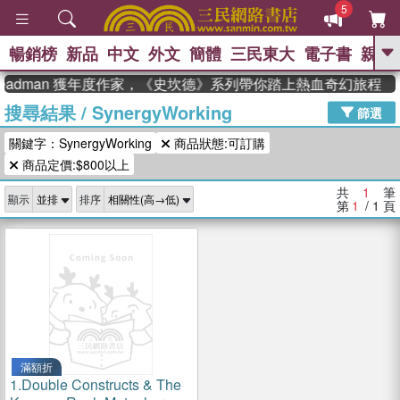
5
暢銷榜
新品
中文
外文
簡體
三民東大
電子書
親子
GO
teadman 獲年度作家，《史坎德》系列帶你踏上熱血奇幻旅程
搜尋結果
/
SynergyWorking
、
熱搜：
東野圭吾
高希均教授回憶錄
篩選
、
、
、
The Odyssey
父親節
如果歷
關鍵字：SynergyWorking
商品狀態:可訂購
、
、
史是一群喵
暑期推薦
國際布克
、
、
商品定價:$800以上
獎 臺灣漫遊錄
方念華
台灣的李
、
、
登輝時代
數學女孩：黎曼猜想
共
1
筆
顯示
排序
偉大的迷走神經
第
1
/ 1
頁
滿額折
1.
Double Constructs & The