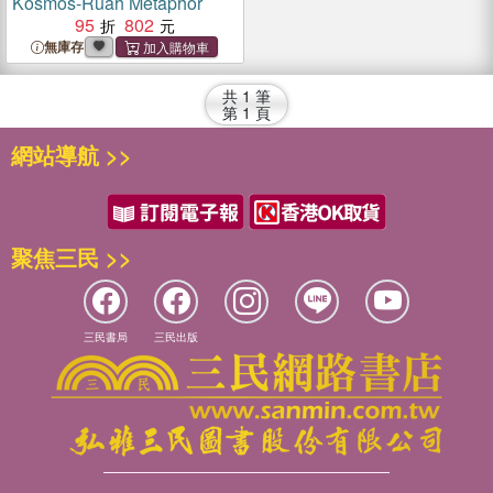
Kosmos-Ruah Metaphor
95
802
無庫存
共
1
筆
第
1
頁
網站導航 >>
聚焦三民 >>
三民書局
三民出版