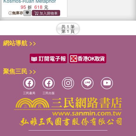
Kosmos-Ruah Metaphor
95
618
無庫存
共
1
筆
第
1
頁
網站導航 >>
聚焦三民 >>
三民書局
三民出版