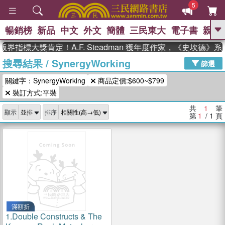
5
暢銷榜
新品
中文
外文
簡體
三民東大
電子書
親子
GO
界指標大獎肯定！A.F. Steadman 獲年度作家，《史坎德
搜尋結果
/
SynergyWorking
、
熱搜：
東野圭吾
高希均教授回憶錄
篩選
、
、
、
The Odyssey
父親節
如果歷
關鍵字：SynergyWorking
商品定價:$600~$799
、
、
史是一群喵
暑期推薦
國際布克
、
、
裝訂方式:平裝
獎 臺灣漫遊錄
方念華
台灣的李
、
、
登輝時代
數學女孩：黎曼猜想
共
1
筆
顯示
排序
偉大的迷走神經
第
1
/ 1
頁
滿額折
1.
Double Constructs & The