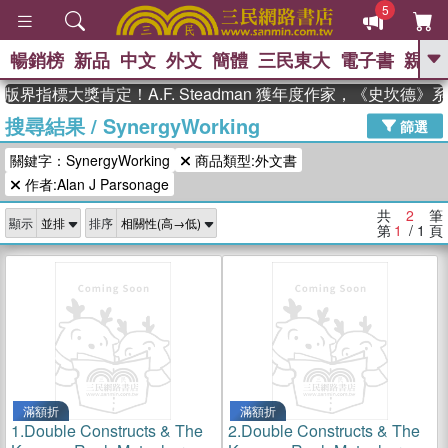
5
暢銷榜
新品
中文
外文
簡體
三民東大
電子書
親子
GO
版界指標大獎肯定！A.F. Steadman 獲年度作家，《史坎德
搜尋結果
/
SynergyWorking
、
熱搜：
東野圭吾
高希均教授回憶錄
篩選
、
、
、
The Odyssey
父親節
如果歷
關鍵字：SynergyWorking
商品類型:外文書
、
、
史是一群喵
暑期推薦
國際布克
、
、
作者:Alan J Parsonage
獎 臺灣漫遊錄
方念華
台灣的李
、
、
登輝時代
數學女孩：黎曼猜想
共
2
筆
顯示
排序
偉大的迷走神經
第
1
/ 1
頁
滿額折
滿額折
1.
Double Constructs & The
2.
Double Constructs & The