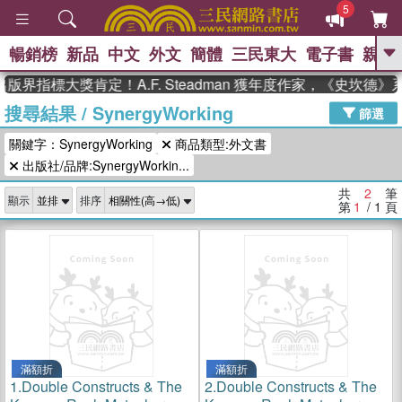
5
暢銷榜
新品
中文
外文
簡體
三民東大
電子書
親子
GO
版界指標大獎肯定！A.F. Steadman 獲年度作家，《史坎德
搜尋結果
/
SynergyWorking
、
熱搜：
東野圭吾
高希均教授回憶錄
篩選
、
、
、
The Odyssey
父親節
如果歷
關鍵字：SynergyWorking
商品類型:外文書
、
、
史是一群喵
暑期推薦
國際布克
、
、
出版社/品牌:SynergyWorkin...
獎 臺灣漫遊錄
方念華
台灣的李
、
、
登輝時代
數學女孩：黎曼猜想
共
2
筆
顯示
排序
偉大的迷走神經
第
1
/ 1
頁
滿額折
滿額折
1.
Double Constructs & The
2.
Double Constructs & The