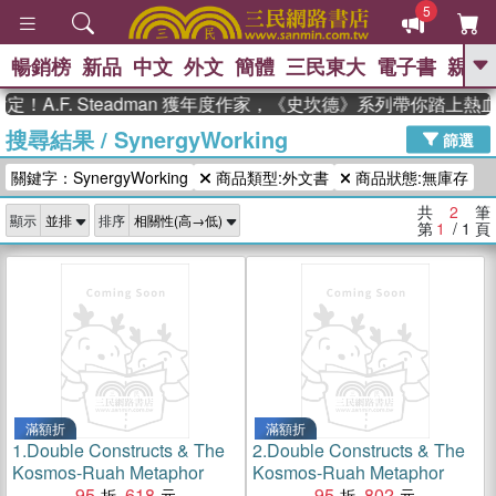
5
暢銷榜
新品
中文
外文
簡體
三民東大
電子書
親子
GO
！A.F. Steadman 獲年度作家，《史坎德》系列帶你踏上熱
搜尋結果
/
SynergyWorking
、
、
熱搜：
東野圭吾
The Odyssey
篩選
、
、
父親節
如果歷史是一群喵
暑期
關鍵字：SynergyWorking
商品類型:外文書
商品狀態:無庫存
、
、
推薦
國際布克獎 臺灣漫遊錄
方
、
、
念華
台灣的李登輝時代
數學女
共
2
筆
顯示
排序
、
孩：黎曼猜想
偉大的迷走神經
第
1
/ 1
頁
滿額折
滿額折
1.
Double Constructs & The
2.
Double Constructs & The
Kosmos-Ruah Metaphor
Kosmos-Ruah Metaphor
95
618
95
802