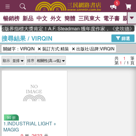
5
暢銷榜
新品
中文
外文
簡體
三民東大
電子書
親子
GO
出版界指標大獎肯定！A.F. Steadman 獲年度作家，《史坎
搜尋結果
/
VIRQIN
、
熱搜：
東野圭吾
高希均教授回憶錄
篩選
、
、
、
The Odyssey
父親節
如果歷
關鍵字：VIRQIN
裝訂方式:精裝
出版社/品牌:VIRQIN
、
、
史是一群喵
暑期推薦
國際布克
、
、
獎 臺灣漫遊錄
方念華
台灣的李
共
1
筆
顯示
排序
、
、
登輝時代
數學女孩：黎曼猜想
第
1
/ 1
頁
偉大的迷走神經
90 折
1.
INDUSTRIAL LIGHT +
MAGIG
9
2633