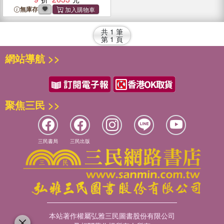
無庫存
共
1
筆
第
1
頁
網站導航 >>
聚焦三民 >>
三民書局
三民出版
本站著作權屬弘雅三民圖書股份有限公司