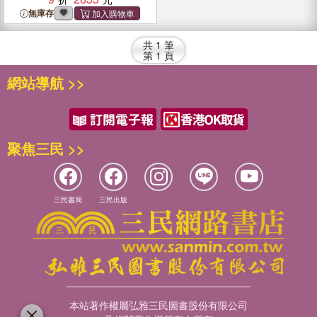
無庫存
共
1
筆
第
1
頁
網站導航 >>
聚焦三民 >>
三民書局
三民出版
本站著作權屬弘雅三民圖書股份有限公司