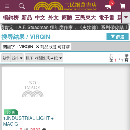
5
暢銷榜
新品
中文
外文
簡體
三民東大
電子書
親子
GO
肯定！A.F. Steadman 獲年度作家，《史坎德》系列帶你踏
搜尋結果
/
VIRQIN
、
、
熱搜：
東野圭吾
The Odyssey
篩選
、
如果歷史是一群喵
國際布克獎 臺灣
關鍵字：VIRQIN
商品狀態:可訂購
、
、
漫遊錄
方念華
台灣的李登輝時
、
、
代
數學女孩：黎曼猜想
偉大的
共
1
筆
顯示
排序
迷走神經
第
1
/ 1
頁
90 折
1.
INDUSTRIAL LIGHT +
MAGIG
9
2633