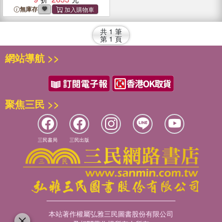
無庫存
共
1
筆
第
1
頁
網站導航 >>
聚焦三民 >>
三民書局
三民出版
本站著作權屬弘雅三民圖書股份有限公司