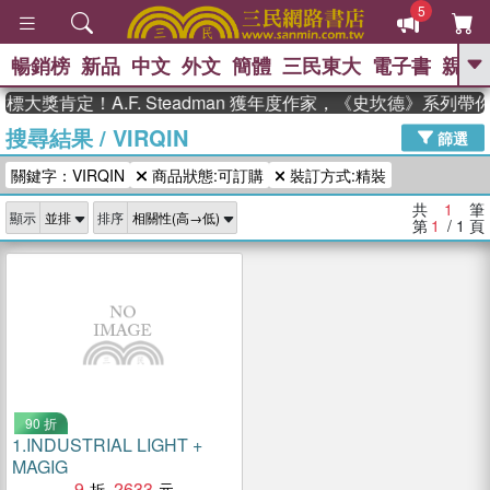
5
暢銷榜
新品
中文
外文
簡體
三民東大
電子書
親子
GO
大獎肯定！A.F. Steadman 獲年度作家，《史坎德》系列
搜尋結果
/
VIRQIN
、
熱搜：
東野圭吾
高希均教授回憶錄
篩選
、
、
、
The Odyssey
父親節
如果歷
關鍵字：VIRQIN
商品狀態:可訂購
裝訂方式:精裝
、
、
史是一群喵
暑期推薦
國際布克
、
、
獎 臺灣漫遊錄
方念華
台灣的李
共
1
筆
顯示
排序
、
、
登輝時代
數學女孩：黎曼猜想
第
1
/ 1
頁
偉大的迷走神經
90 折
1.
INDUSTRIAL LIGHT +
MAGIG
9
2633