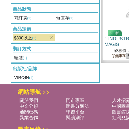
商品狀態
可訂購
無庫存
(1)
(1)
商品定價
90 折
$800以上
(1)
1.
INDUSTRI
MAGIG
裝訂方式
優惠價
無庫存
精裝
(1)
出版社/品牌
VIRQIN
(1)
網站導航 >>
關於我們
門市專區
人才招
中文分類
圖書分類法
中國圖
通關密碼
學習平台
圖書館採
異業合作
閱讀潮評
紅利兌
圖書目錄 >>