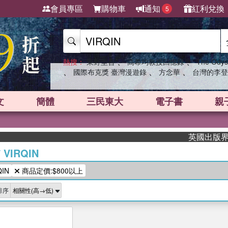
會員專區
購物車
通知
紅利兌換
5
、
、
熱搜：
東野圭吾
高希均教授回憶錄
The Odys
、
、
、
國際布克獎 臺灣漫遊錄
方念華
台灣的李登
文
簡體
三民東大
電子書
親
英國出版界指標
/
VIRQIN
IN
商品定價:$800以上
排序