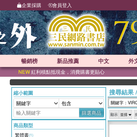
企業採購
會員登入
暢銷榜
新品
推薦
中文
外
NEW
紅利積點抵現金，消費購書更貼心
搜尋結果
縮小範圍
關鍵字：VIRQ
篩選商品
顯示
商品類型
繁體書
(1)