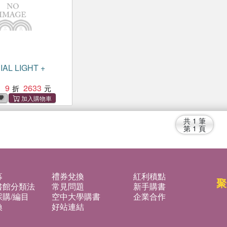
AL LIGHT +
9
2633
：
共
1
筆
第
1
頁
募
禮券兌換
紅利積點
聚
書館分類法
常見問題
新手購書
購/編目
空中大學購書
企業合作
換
好站連結