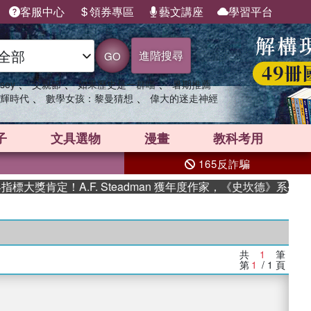
客服中心
領券專區
藝文講座
學習平台
進階搜尋
GO
、
、
、
sey
父親節
如果歷史是一群喵
暑期推薦
、
、
輝時代
數學女孩：黎曼猜想
偉大的迷走神經
子
文具選物
漫畫
教科考用
165反詐騙
大獎肯定！A.F. Steadman 獲年度作家，《史坎德》系列
共
1
筆
第
1
/ 1
頁