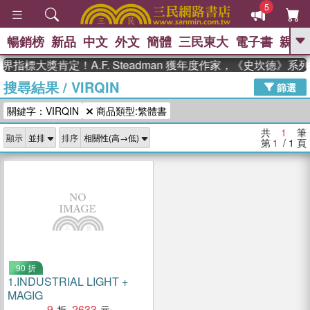
5
暢銷榜
新品
中文
外文
簡體
三民東大
電子書
親子
GO
界指標大獎肯定！A.F. Steadman 獲年度作家，《史坎德》
搜尋結果
/
VIRQIN
、
熱搜：
東野圭吾
高希均教授回憶錄
篩選
、
、
、
The Odyssey
父親節
如果歷
關鍵字：VIRQIN
商品類型:繁體書
、
、
史是一群喵
暑期推薦
國際布克
、
、
獎 臺灣漫遊錄
方念華
台灣的李
共
1
筆
顯示
排序
、
、
登輝時代
數學女孩：黎曼猜想
第
1
/ 1
頁
偉大的迷走神經
90 折
1.
INDUSTRIAL LIGHT +
MAGIG
9
2633