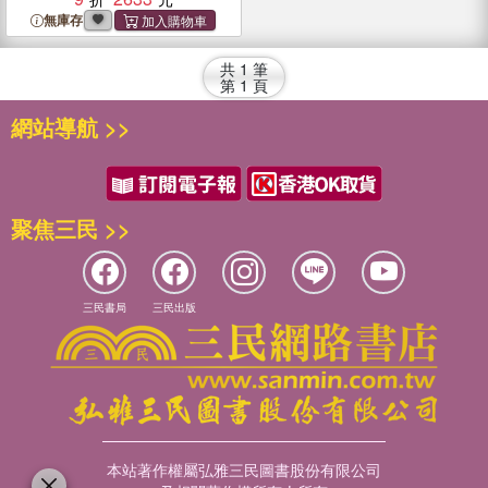
無庫存
共
1
筆
第
1
頁
網站導航 >>
聚焦三民 >>
三民書局
三民出版
本站著作權屬弘雅三民圖書股份有限公司