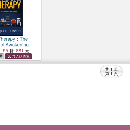
Therapy：The
 of Awakening
95
881
：
共
1
筆
第
1
頁