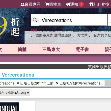
會員專區
購物車
通知
紅利兌換
5
、
、
熱搜：
東野圭吾
高希均教授回憶錄
The Odys
、
、
、
國際布克獎 臺灣漫遊錄
方念華
台灣的李登
文
簡體
三民東大
電子書
親
英國出版界指標大
/
Verecreations
eations
出版日期:2017年以前
出版社/品牌:Verecreations...
排序