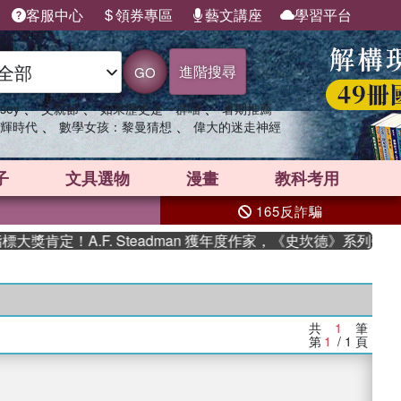
客服中心
領券專區
藝文講座
學習平台
進階搜尋
GO
、
、
、
sey
父親節
如果歷史是一群喵
暑期推薦
、
、
輝時代
數學女孩：黎曼猜想
偉大的迷走神經
子
文具選物
漫畫
教科考用
165反詐騙
獎肯定！A.F. Steadman 獲年度作家，《史坎德》系列帶你
共
1
筆
第
1
/ 1
頁