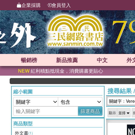
企業採購
會員登入
暢銷榜
新品
推薦
中文
外
NEW
紅利積點抵現金，消費購書更貼心
搜尋結果
縮小範圍
關鍵字：Verecr
篩選商品
顯示
商品類型
外文書
(1)