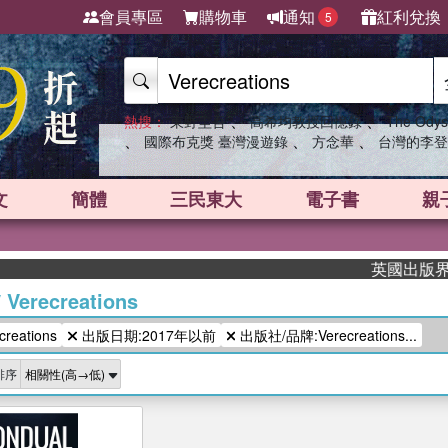
會員專區
購物車
通知
紅利兌換
5
、
、
熱搜：
東野圭吾
高希均教授回憶錄
The Odys
、
、
、
國際布克獎 臺灣漫遊錄
方念華
台灣的李登
文
簡體
三民東大
電子書
親
英國出版界指標
/
Verecreations
eations
出版日期:2017年以前
出版社/品牌:Verecreations...
排序