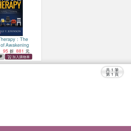
Therapy：The
 of Awakening
95
881
：
共
1
筆
第
1
頁