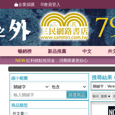
企業採購
會員登入
暢銷榜
新品
推薦
中文
外
NEW
紅利積點抵現金，消費購書更貼心
搜尋結果
縮小範圍
關鍵字：Verecr
篩選商品
顯示
商品類型
外文書
(1)