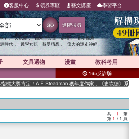
客服中心
領券專區
藝文講座
學習平台
進階搜尋
GO
、
、
、
sey
父親節
如果歷史是一群喵
暑期推薦
、
、
輝時代
數學女孩：黎曼猜想
偉大的迷走神經
子
文具選物
漫畫
教科考用
165反詐騙
大獎肯定！A.F. Steadman 獲年度作家，《史坎德》系列帶
共
1
筆
第
1
/ 1
頁