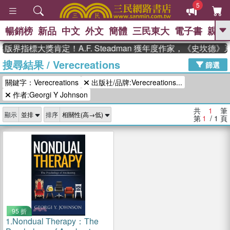
5
暢銷榜
新品
中文
外文
簡體
三民東大
電子書
親子
GO
版界指標大獎肯定！A.F. Steadman 獲年度作家，《史坎德
搜尋結果
/
Verecreations
、
熱搜：
東野圭吾
高希均教授回憶錄
篩選
、
、
、
The Odyssey
父親節
花開錦
關鍵字：Verecreations
出版社/品牌:Verecreations...
、
、
、
繡
暑期推薦
方念華
台灣的
、
作者:Georgi Y Johnson
李登輝時代
數學女孩：黎曼猜想
、
、
偉大的迷走神經
如果歷史是一
共
1
筆
、
顯示
排序
群喵
臺灣漫遊錄
第
1
/ 1
頁
95 折
1.
Nondual Therapy：The