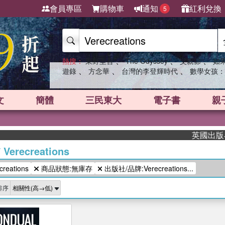
會員專區
購物車
通知
紅利兌換
5
、
、
、
熱搜：
東野圭吾
The Odyssey
父親節
如
、
、
、
遊錄
方念華
台灣的李登輝時代
數學女孩：
文
簡體
三民東大
電子書
親
英國出版界指
/
Verecreations
eations
商品狀態:無庫存
出版社/品牌:Verecreations...
排序