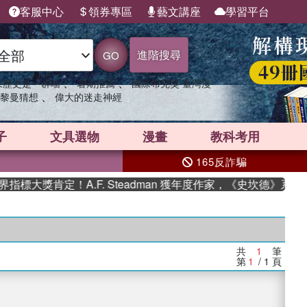
客服中心
領券專區
藝文講座
學習平台
進階搜尋
GO
、
、
果歷史是一群喵
暑期推薦
國際布克獎 臺灣漫
、
黎曼猜想
偉大的迷走神經
子
文具選物
漫畫
教科考用
165反詐騙
標大獎肯定！A.F. Steadman 獲年度作家，《史坎德》系列
共
1
筆
第
1
/ 1
頁