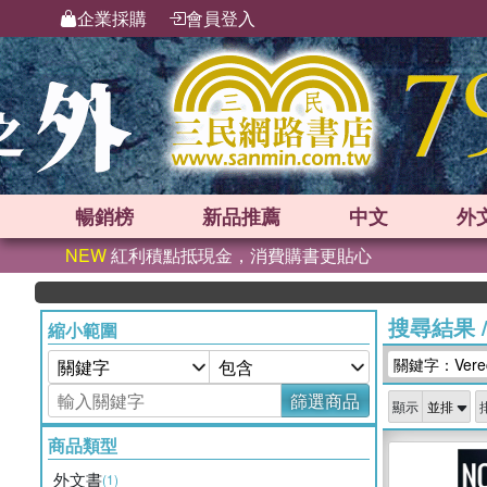
企業採購
會員登入
暢銷榜
新品
推薦
中文
外
NEW
紅利積點抵現金，消費購書更貼心
搜尋結果
縮小範圍
關鍵字：Verecr
篩選商品
顯示
商品類型
外文書
(1)