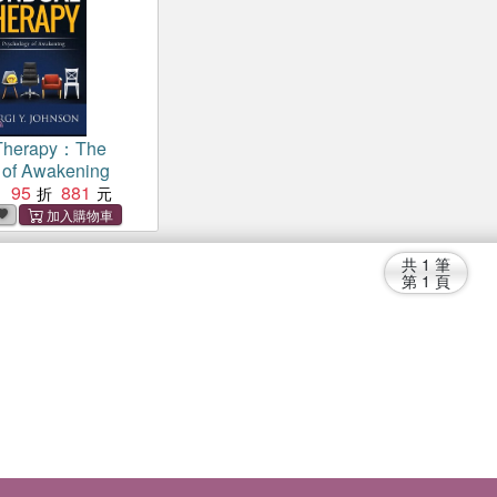
Therapy：The
 of Awakening
95
881
：
共
1
筆
第
1
頁