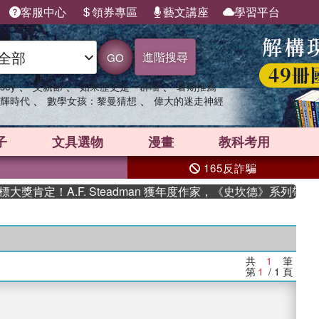
客服中心
領券專區
藝文講座
學習平台
進階搜尋
GO
、
、
、
sey
父親節
如果歷史是一群喵
暑期推薦
、
、
輝時代
數學女孩：黎曼猜想
偉大的迷走神經
子
文具選物
漫畫
教科考用
165反詐騙
肯定！A.F. Steadman 獲年度作家，《史坎德》系列帶你
共
1
筆
第
1
/ 1
頁