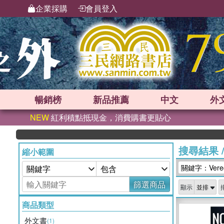
企業採購
會員登入
暢銷榜
新品
推薦
中文
外
NEW
紅利積點抵現金，消費購書更貼心
搜尋結果
縮小範圍
關鍵字：Verecr
篩選商品
顯示
商品類型
外文書
(1)