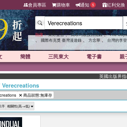
會員專區
購物車
通知
紅利兌換
5
、
、
熱搜：
東野圭吾
高希均教授回憶錄
The Odys
、
、
、
國際布克獎 臺灣漫遊錄
方念華
台灣的李登
文
簡體
三民東大
電子書
親
英國出版界指標大獎
/
Verecreations
eations
商品狀態:無庫存
排序