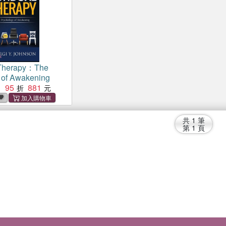
Therapy：The
 of Awakening
95
881
：
共
1
筆
第
1
頁