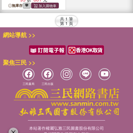
無庫存
共
1
筆
第
1
頁
網站導航 >>
聚焦三民 >>
三民書局
三民出版
本站著作權屬弘雅三民圖書股份有限公司