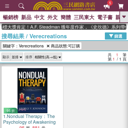
5
暢銷榜
新品
中文
外文
簡體
三民東大
電子書
親子
GO
標大獎肯定！A.F. Steadman 獲年度作家，《史坎德》系列
搜尋結果
/
Verecreations
、
、
熱搜：
東野圭吾
The Odyssey
篩選
、
如果歷史是一群喵
國際布克獎 臺灣
關鍵字：Verecreations
商品狀態:可訂購
、
、
漫遊錄
方念華
台灣的李登輝時
、
、
代
數學女孩：黎曼猜想
偉大的
共
1
筆
顯示
排序
迷走神經
第
1
/ 1
頁
95 折
1.
Nondual Therapy：The
Psychology of Awakening
95
881