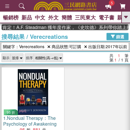
5
暢銷榜
新品
中文
外文
簡體
三民東大
電子書
親子
GO
定！A.F. Steadman 獲年度作家，《史坎德》系列帶你踏上
搜尋結果
/
Verecreations
、
熱搜：
東野圭吾
高希均教授回憶錄
篩選
、
、
、
The Odyssey
父親節
如果歷
關鍵字：Verecreations
商品狀態:可訂購
出版日期:2017年以前
、
、
史是一群喵
暑期推薦
國際布克
、
、
獎 臺灣漫遊錄
方念華
台灣的李
共
1
筆
顯示
排序
、
、
登輝時代
數學女孩：黎曼猜想
第
1
/ 1
頁
偉大的迷走神經
95 折
1.
Nondual Therapy：The
Psychology of Awakening
95
881