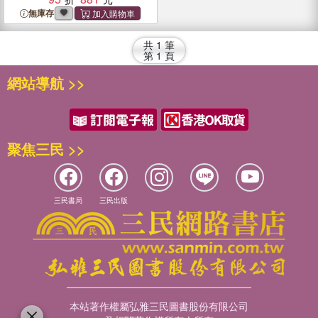
無庫存
共
1
筆
第
1
頁
網站導航 >>
聚焦三民 >>
三民書局
三民出版
本站著作權屬弘雅三民圖書股份有限公司