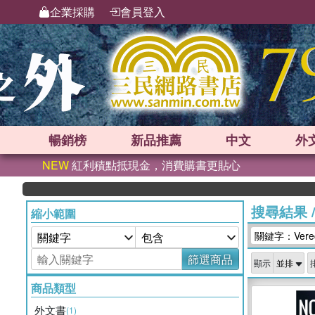
企業採購
會員登入
暢銷榜
新品
推薦
中文
外
NEW
紅利積點抵現金，消費購書更貼心
搜尋結果
縮小範圍
關鍵字：Verecr
篩選商品
顯示
商品類型
外文書
(1)