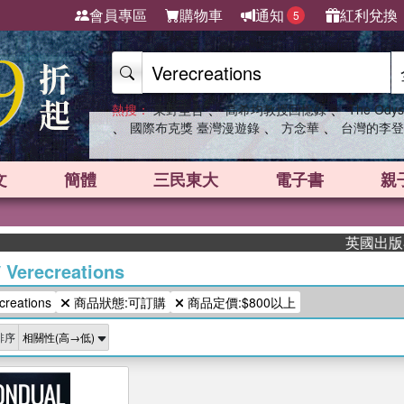
會員專區
購物車
通知
紅利兌換
5
、
、
熱搜：
東野圭吾
高希均教授回憶錄
The Odys
、
、
、
國際布克獎 臺灣漫遊錄
方念華
台灣的李登
文
簡體
三民東大
電子書
親
英國出版界指
/
Verecreations
eations
商品狀態:可訂購
商品定價:$800以上
排序