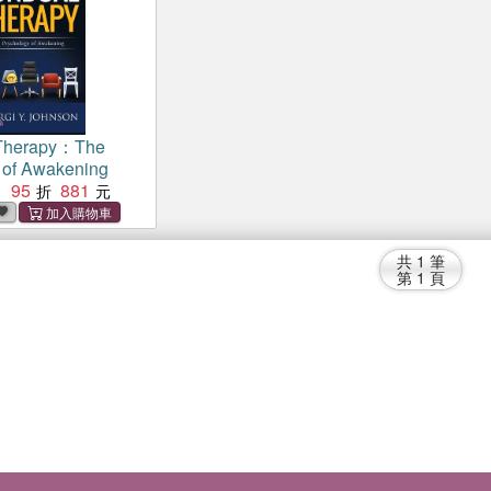
Therapy：The
 of Awakening
95
881
：
共
1
筆
第
1
頁