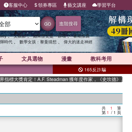
客服中心
領券專區
藝文講座
學習平台
進階搜尋
GO
、
、
、
sey
父親節
如果歷史是一群喵
暑期推薦
、
、
輝時代
數學女孩：黎曼猜想
偉大的迷走神經
子
文具選物
漫畫
教科考用
165反詐騙
標大獎肯定！A.F. Steadman 獲年度作家，《史坎德》系列
共
1
筆
第
1
/ 1
頁