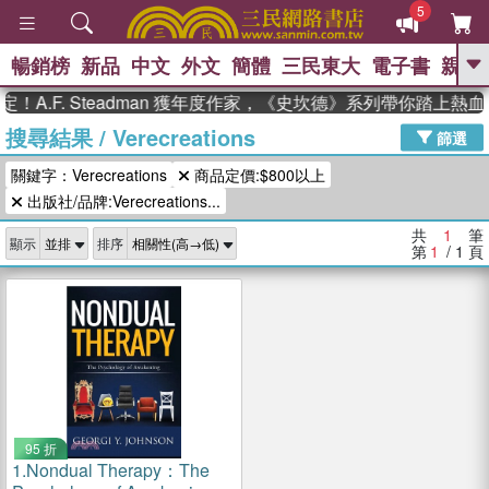
5
暢銷榜
新品
中文
外文
簡體
三民東大
電子書
親子
GO
A.F. Steadman 獲年度作家，《史坎德》系列帶你踏上熱
搜尋結果
/
Verecreations
、
熱搜：
東野圭吾
高希均教授回憶錄
篩選
、
、
、
The Odyssey
父親節
如果歷
關鍵字：Verecreations
商品定價:$800以上
、
、
史是一群喵
暑期推薦
國際布克
、
、
出版社/品牌:Verecreations...
獎 臺灣漫遊錄
方念華
台灣的李
、
、
登輝時代
數學女孩：黎曼猜想
共
1
筆
顯示
排序
偉大的迷走神經
第
1
/ 1
頁
95 折
1.
Nondual Therapy：The