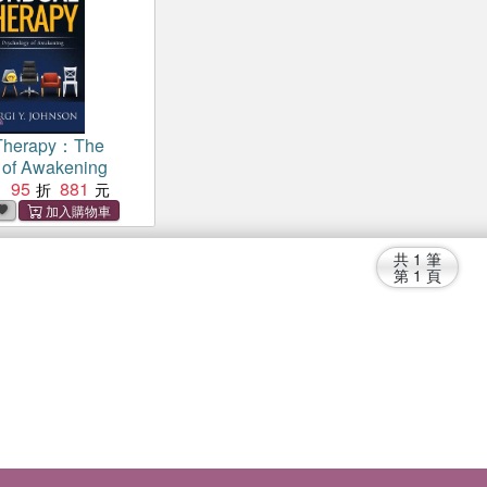
Therapy：The
 of Awakening
95
881
：
共
1
筆
第
1
頁