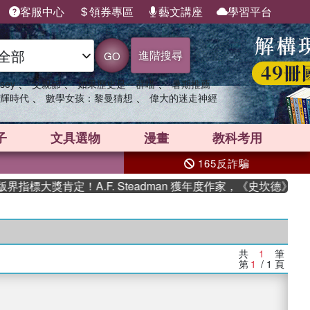
客服中心
領券專區
藝文講座
學習平台
進階搜尋
GO
、
、
、
sey
父親節
如果歷史是一群喵
暑期推薦
、
、
輝時代
數學女孩：黎曼猜想
偉大的迷走神經
子
文具選物
漫畫
教科考用
165反詐騙
指標大獎肯定！A.F. Steadman 獲年度作家，《史坎德》系
共
1
筆
第
1
/ 1
頁