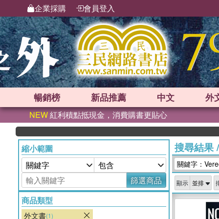
企業採購
會員登入
暢銷榜
新品
推薦
中文
外
NEW
紅利積點抵現金，消費購書更貼心
搜尋結果
縮小範圍
關鍵字：Verecr
篩選商品
顯示
商品類型
外文書
(1)