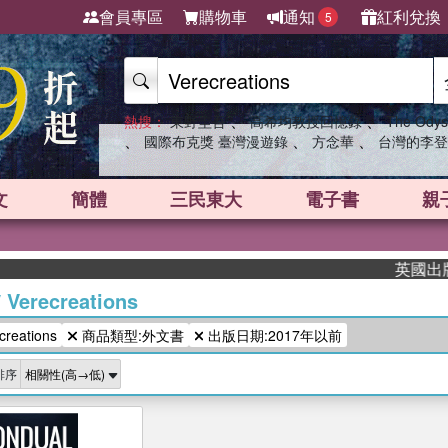
會員專區
購物車
通知
紅利兌換
5
、
、
熱搜：
東野圭吾
高希均教授回憶錄
The Odys
、
、
、
國際布克獎 臺灣漫遊錄
方念華
台灣的李登
文
簡體
三民東大
電子書
親
英國出版界
/
Verecreations
eations
商品類型:外文書
出版日期:2017年以前
排序