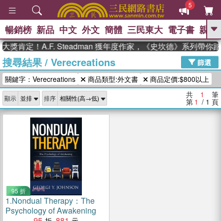
5
暢銷榜
新品
中文
外文
簡體
三民東大
電子書
親子
GO
獎肯定！A.F. Steadman 獲年度作家，《史坎德》系列帶你
搜尋結果
/
Verecreations
、
熱搜：
東野圭吾
高希均教授回憶錄
篩選
、
、
、
The Odyssey
父親節
如果歷
關鍵字：Verecreations
商品類型:外文書
商品定價:$800以上
、
、
史是一群喵
暑期推薦
國際布克
、
、
獎 臺灣漫遊錄
方念華
台灣的李
共
1
筆
顯示
排序
、
、
登輝時代
數學女孩：黎曼猜想
第
1
/ 1
頁
偉大的迷走神經
95 折
1.
Nondual Therapy：The
Psychology of Awakening
95
881