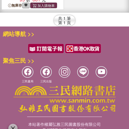
無庫存
共
1
筆
第
1
頁
網站導航 >>
聚焦三民 >>
三民書局
三民出版
本站著作權屬弘雅三民圖書股份有限公司