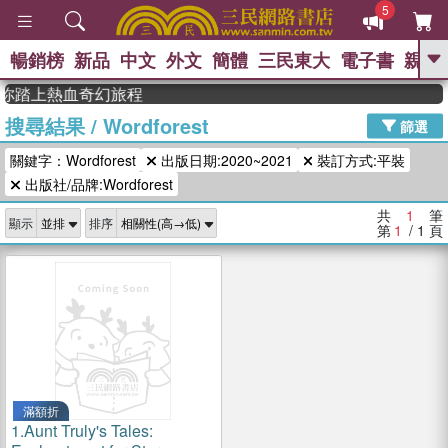
5
暢銷榜
新品
中文
外文
簡體
三民東大
電子書
親子
GO
列帶你踏上熱血奇幻旅程
搜尋結果
/
Wordforest
、
熱搜：
東野圭吾
高希均教授回憶錄
篩選
、
、
、
The Odyssey
父親節
花開錦
關鍵字：Wordforest
出版日期:2020~2021
裝訂方式:平裝
、
、
、
繡
暑期推薦
方念華
台灣的
、
出版社/品牌:Wordforest
李登輝時代
數學女孩：黎曼猜想
、
、
偉大的迷走神經
如果歷史是一
共
1
筆
、
顯示
排序
群喵
臺灣漫遊錄
第
1
/ 1
頁
滿額折
1.
Aunt Truly's Tales: