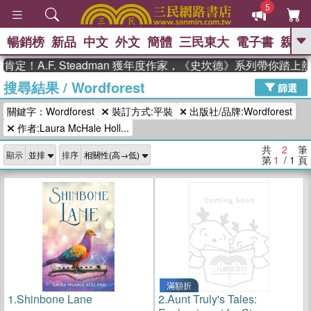
5
暢銷榜
新品
中文
外文
簡體
三民東大
電子書
親子
GO
定！A.F. Steadman 獲年度作家，《史坎德》系列帶你踏上
搜尋結果
/
Wordforest
、
熱搜：
東野圭吾
高希均教授回憶錄
篩選
、
、
、
The Odyssey
父親節
如果歷
關鍵字：Wordforest
裝訂方式:平裝
出版社/品牌:Wordforest
、
、
史是一群喵
暑期推薦
國際布克
、
、
作者:Laura McHale Holl...
獎 臺灣漫遊錄
方念華
台灣的李
、
、
登輝時代
數學女孩：黎曼猜想
共
2
筆
顯示
排序
偉大的迷走神經
第
1
/ 1
頁
滿額折
1.
Shinbone Lane
2.
Aunt Truly's Tales: