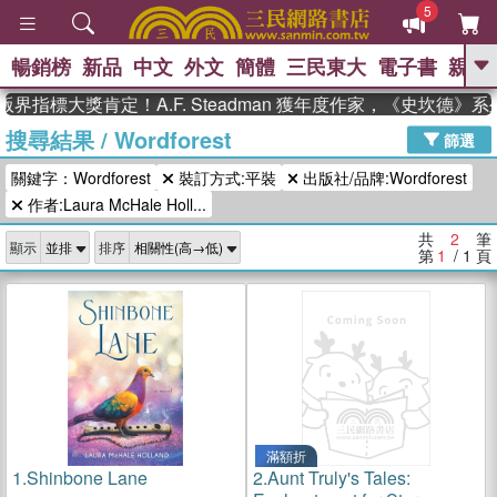
5
暢銷榜
新品
中文
外文
簡體
三民東大
電子書
親子
GO
界指標大獎肯定！A.F. Steadman 獲年度作家，《史坎德》
搜尋結果
/
Wordforest
、
、
熱搜：
東野圭吾
The Odyssey
篩選
、
、
父親節
如果歷史是一群喵
暑期
關鍵字：Wordforest
裝訂方式:平裝
出版社/品牌:Wordforest
、
、
推薦
國際布克獎 臺灣漫遊錄
方
、
、
作者:Laura McHale Holl...
念華
台灣的李登輝時代
數學女
、
孩：黎曼猜想
偉大的迷走神經
共
2
筆
顯示
排序
第
1
/ 1
頁
滿額折
1.
Shinbone Lane
2.
Aunt Truly's Tales: