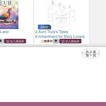
滿額折
 Lane
2.
Aunt Truly's Tales:
Enchantment for Story Lovers
無庫存
共
2
筆
第
1
頁