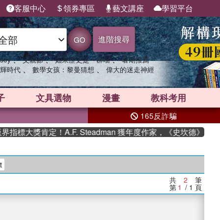
客服中心
領券專區
藝文講座
學習平台
進階搜尋
GO
、
、
、
sey
父親節
如果歷史是一群喵
暑期推薦
、
、
輝時代
數學女孩：黎曼猜想
偉大的迷走神經
子
文具選物
漫畫
教科考用
165反詐騙
標大獎肯定！A.F. Steadman 獲年度作家，《史坎德》系列
t
共
2
筆
第
1
/ 1
頁