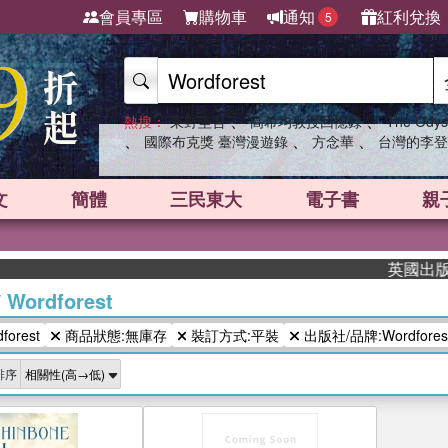
會員專區
購物車
通知
紅利兌換
5
、
、
熱搜：
東野圭吾
高希均教授回憶錄
The Odys
、
、
、
國際布克獎 臺灣漫遊錄
方念華
台灣的李登
文
簡體
三民東大
電子書
親
英國出版界指
/
Wordforest
orest
商品狀態:無庫存
裝訂方式:平裝
出版社/品牌:Wordfores
排序