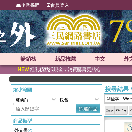
企業採購
會員登入
暢銷榜
新品
推薦
中文
外
NEW
紅利積點抵現金，消費購書更貼心
搜尋結果
縮小範圍
關鍵字：Wordf
篩選商品
顯示
商品類型
外文書
(2)