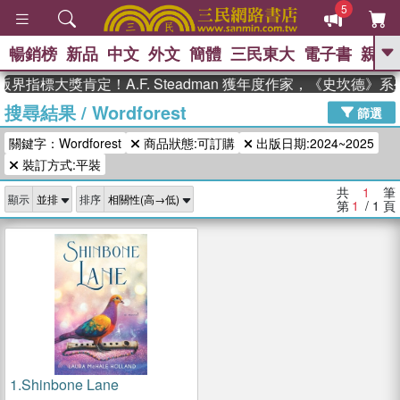
5
暢銷榜
新品
中文
外文
簡體
三民東大
電子書
親子
GO
界指標大獎肯定！A.F. Steadman 獲年度作家，《史坎德》
搜尋結果
/
Wordforest
、
熱搜：
東野圭吾
高希均教授回憶錄
篩選
、
、
、
The Odyssey
父親節
如果歷
關鍵字：Wordforest
商品狀態:可訂購
出版日期:2024~2025
、
、
史是一群喵
暑期推薦
國際布克
、
、
裝訂方式:平裝
獎 臺灣漫遊錄
方念華
台灣的李
、
、
登輝時代
數學女孩：黎曼猜想
共
1
筆
顯示
排序
偉大的迷走神經
第
1
/ 1
頁
1.
Shinbone Lane