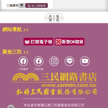
無庫存
共
1
筆
第
1
頁
網站導航 >>
聚焦三民 >>
三民書局
三民出版
本站著作權屬弘雅三民圖書股份有限公司