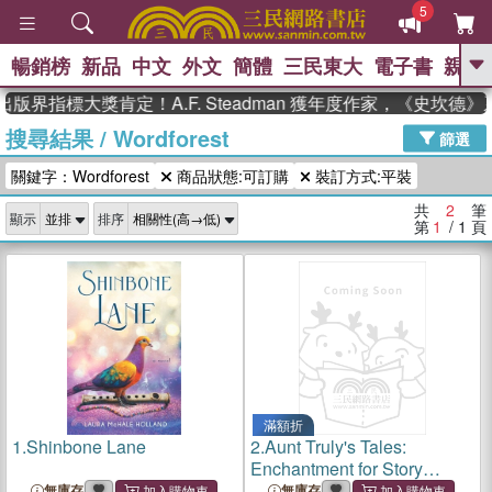
5
暢銷榜
新品
中文
外文
簡體
三民東大
電子書
親子
GO
版界指標大獎肯定！A.F. Steadman 獲年度作家，《史坎
搜尋結果
/
Wordforest
、
熱搜：
東野圭吾
高希均教授回憶錄
篩選
、
、
、
The Odyssey
父親節
如果歷
關鍵字：Wordforest
商品狀態:可訂購
裝訂方式:平裝
、
、
史是一群喵
暑期推薦
國際布克
、
、
獎 臺灣漫遊錄
方念華
台灣的李
共
2
筆
顯示
排序
、
、
登輝時代
數學女孩：黎曼猜想
第
1
/ 1
頁
偉大的迷走神經
滿額折
1.
Shinbone Lane
2.
Aunt Truly's Tales:
Enchantment for Story
Lovers
無庫存
無庫存