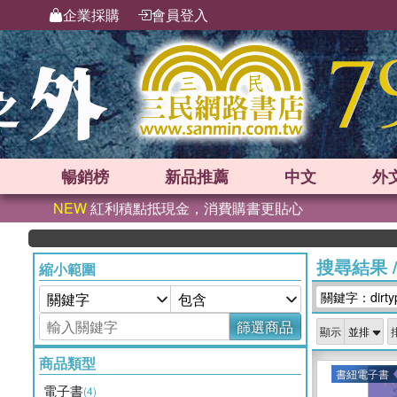
企業採購
會員登入
暢銷榜
新品
推薦
中文
外
NEW
紅利積點抵現金，消費購書更貼心
搜尋結果
縮小範圍
關鍵字：dirtyp
篩選商品
顯示
商品類型
書紐電子書
電子書
(4)