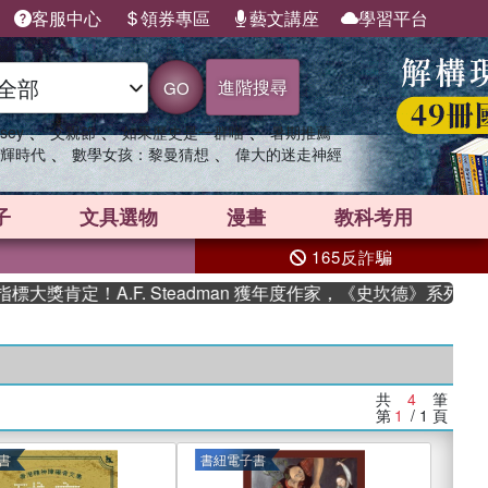
客服中心
領券專區
藝文講座
學習平台
進階搜尋
GO
、
、
、
sey
父親節
如果歷史是一群喵
暑期推薦
、
、
輝時代
數學女孩：黎曼猜想
偉大的迷走神經
子
文具選物
漫畫
教科考用
165反詐騙
獎肯定！A.F. Steadman 獲年度作家，《史坎德》系列帶
共
4
筆
第
1
/ 1
頁
書
書紐電子書