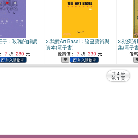
王子：玫瑰的解讀
2.
我愛Art Basel：論盡藝術與
3.
殘疾資
資本(電子書)
集(電子書
7
280
7
330
：
優惠價：
優
共
4
筆
第
1
頁