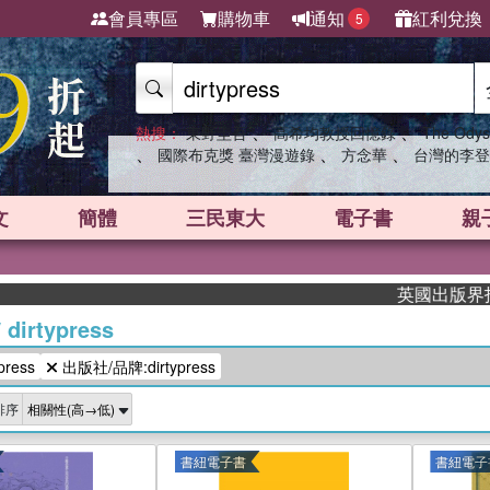
會員專區
購物車
通知
紅利兌換
5
、
、
熱搜：
東野圭吾
高希均教授回憶錄
The Odys
、
、
、
國際布克獎 臺灣漫遊錄
方念華
台灣的李登
文
簡體
三民東大
電子書
親
英國出版界指標大
/
dirtypress
ress
出版社/品牌:dirtypress
排序
書紐電子書
書紐電子