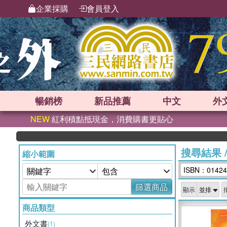
企業採購
會員登入
暢銷榜
新品
推薦
中文
外
NEW
紅利積點抵現金，消費購書更貼心
搜尋結果
縮小範圍
ISBN：01424
篩選商品
顯示
商品類型
外文書
(1)