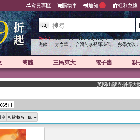
會員專區
購物車
通知
紅利兌換
5
、
、
、
熱搜：
東野圭吾
The Odyssey
父親節
如
、
、
、
遊錄
方念華
台灣的李登輝時代
數學女孩：
文
簡體
三民東大
電子書
親
英國出版界指標大獎肯定
/
06511
排序