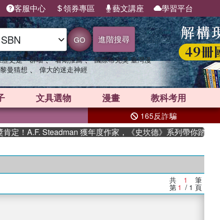
客服中心
領券專區
藝文講座
學習平台
進階搜尋
GO
、
、
果歷史是一群喵
暑期推薦
國際布克獎 臺灣漫
、
黎曼猜想
偉大的迷走神經
子
文具選物
漫畫
教科考用
165反詐騙
！A.F. Steadman 獲年度作家，《史坎德》系列帶你踏上熱
共
1
筆
第
1
/ 1
頁