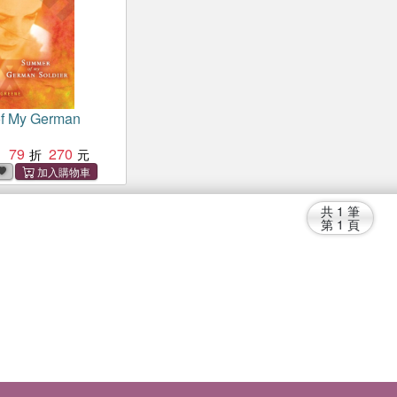
f My German
79
270
：
共
1
筆
第
1
頁