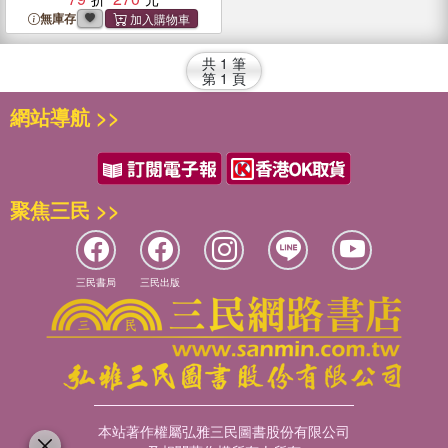
無庫存
共
1
筆
第
1
頁
網站導航 >>
聚焦三民 >>
三民書局
三民出版
本站著作權屬弘雅三民圖書股份有限公司