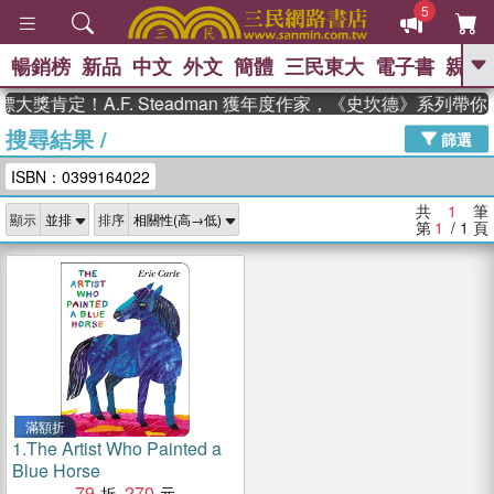
5
暢銷榜
新品
中文
外文
簡體
三民東大
電子書
親子
GO
大獎肯定！A.F. Steadman 獲年度作家，《史坎德》系列帶
搜尋結果
/
、
熱搜：
東野圭吾
高希均教授回憶錄
篩選
、
、
、
The Odyssey
父親節
花開錦
ISBN：0399164022
、
、
、
繡
暑期推薦
方念華
台灣的
、
李登輝時代
數學女孩：黎曼猜想
共
1
筆
顯示
排序
、
、
偉大的迷走神經
如果歷史是一
第
1
/ 1
頁
、
群喵
臺灣漫遊錄
滿額折
1.
The Artist Who Painted a
Blue Horse
79
270