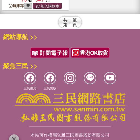
無庫存
共
1
筆
第
1
頁
網站導航 >>
聚焦三民 >>
三民書局
三民出版
本站著作權屬弘雅三民圖書股份有限公司