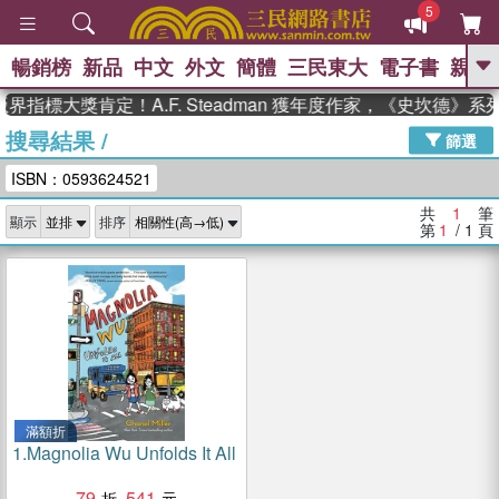
5
暢銷榜
新品
中文
外文
簡體
三民東大
電子書
親子
GO
界指標大獎肯定！A.F. Steadman 獲年度作家，《史坎德》
搜尋結果
/
、
熱搜：
東野圭吾
高希均教授回憶錄
篩選
、
、
、
The Odyssey
父親節
如果歷
ISBN：0593624521
、
、
史是一群喵
暑期推薦
國際布克
、
、
獎 臺灣漫遊錄
方念華
台灣的李
共
1
筆
顯示
排序
、
、
登輝時代
數學女孩：黎曼猜想
第
1
/ 1
頁
偉大的迷走神經
滿額折
1.
Magnolia Wu Unfolds It All
79
541