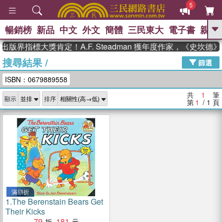
5
暢銷榜
新品
中文
外文
簡體
三民東大
電子書
親子
GO
出版界指標大獎肯定！A.F. Steadman 獲年度作家，《史坎
搜尋結果
/
、
熱搜：
東野圭吾
高希均教授回憶錄
篩選
、
、
、
The Odyssey
父親節
如果歷
ISBN：0679889558
、
、
史是一群喵
暑期推薦
國際布克
、
、
獎 臺灣漫遊錄
方念華
台灣的李
共
1
筆
顯示
排序
、
、
登輝時代
數學女孩：黎曼猜想
第
1
/ 1
頁
偉大的迷走神經
滿額折
1.
The Berenstain Bears Get
Their Kicks
79
181