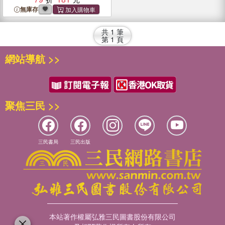
無庫存
共
1
筆
第
1
頁
網站導航 >>
聚焦三民 >>
三民書局
三民出版
本站著作權屬弘雅三民圖書股份有限公司