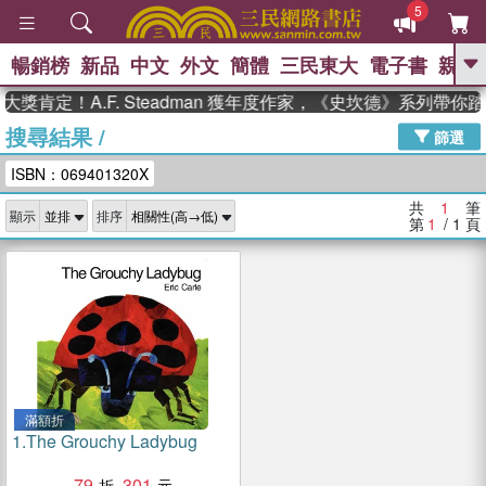
5
暢銷榜
新品
中文
外文
簡體
三民東大
電子書
親子
GO
獎肯定！A.F. Steadman 獲年度作家，《史坎德》系列帶你
搜尋結果
/
、
熱搜：
東野圭吾
高希均教授回憶錄
篩選
、
、
、
The Odyssey
父親節
如果歷
ISBN：069401320X
、
、
史是一群喵
暑期推薦
國際布克
、
、
獎 臺灣漫遊錄
方念華
台灣的李
共
1
筆
顯示
排序
、
、
登輝時代
數學女孩：黎曼猜想
第
1
/ 1
頁
偉大的迷走神經
滿額折
1.
The Grouchy Ladybug
79
301