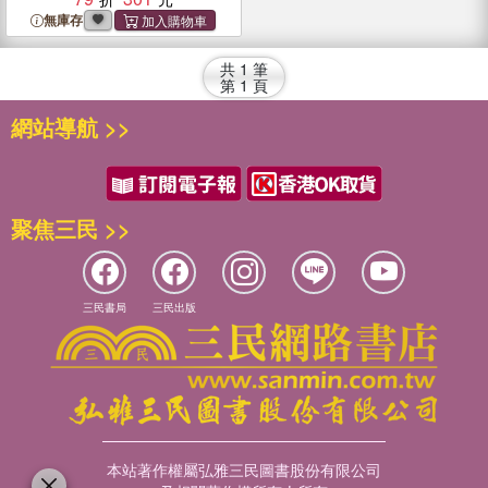
無庫存
共
1
筆
第
1
頁
網站導航 >>
聚焦三民 >>
三民書局
三民出版
本站著作權屬弘雅三民圖書股份有限公司