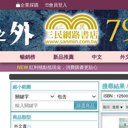
企業採購
會員登入
暢銷榜
新品
推薦
中文
外
NEW
紅利積點抵現金，消費購書更貼心
搜尋結果
縮小範圍
ISBN：12500
篩選商品
顯示
商品類型
外文書
(1)