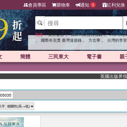
會員專區
購物車
通知
紅利兌換
5
、
、
熱搜：
東野圭吾
高希均教授回憶錄
The Odys
、
、
、
國際布克獎 臺灣漫遊錄
方念華
台灣的李登
文
簡體
三民東大
電子書
親
英國出版界指標大
/
05035
排序