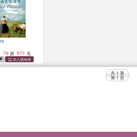
rs
79
571
：
共
1
筆
第
1
頁