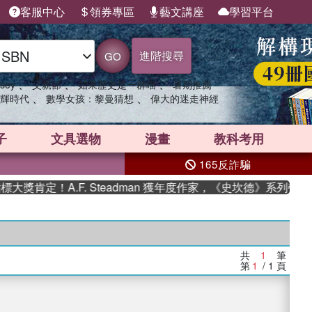
客服中心
領券專區
藝文講座
學習平台
進階搜尋
GO
、
、
、
sey
父親節
如果歷史是一群喵
暑期推薦
、
、
輝時代
數學女孩：黎曼猜想
偉大的迷走神經
子
文具選物
漫畫
教科考用
165反詐騙
獎肯定！A.F. Steadman 獲年度作家，《史坎德》系列帶你
共
1
筆
第
1
/ 1
頁