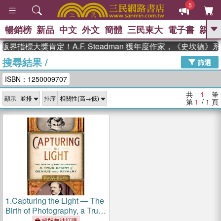
5
暢銷榜
新品
中文
外文
簡體
三民東大
電子書
親子
GO
版界指標大獎肯定！A.F. Steadman 獲年度作家，《史坎德
搜尋結果
/
、
熱搜：
東野圭吾
高希均教授回憶錄
篩選
、
、
、
The Odyssey
父親節
如果歷
ISBN：1250009707
、
、
史是一群喵
暑期推薦
國際布克
、
、
獎 臺灣漫遊錄
方念華
台灣的李
共
1
筆
顯示
排序
、
、
登輝時代
數學女孩：黎曼猜想
第
1
/ 1
頁
偉大的迷走神經
1.
Capturing the Light ― The
Birth of Photography, a True
Story of Genius and Rivalry
絕版無法訂購