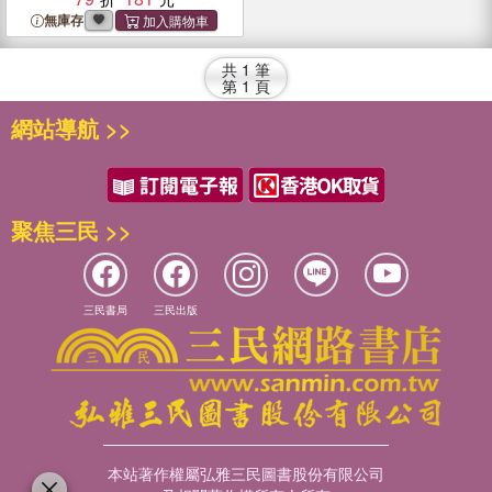
無庫存
共
1
筆
第
1
頁
網站導航 >>
聚焦三民 >>
三民書局
三民出版
本站著作權屬弘雅三民圖書股份有限公司