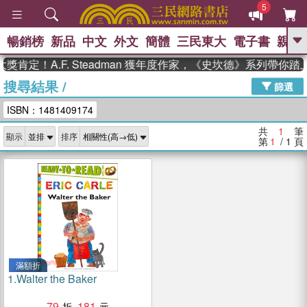
5
暢銷榜
新品
中文
外文
簡體
三民東大
電子書
親子
GO
肯定！A.F. Steadman 獲年度作家，《史坎德》系列帶你
搜尋結果
/
、
熱搜：
東野圭吾
高希均教授回憶錄
篩選
、
、
、
The Odyssey
父親節
如果歷
ISBN：1481409174
、
、
史是一群喵
暑期推薦
國際布克
、
、
獎 臺灣漫遊錄
方念華
台灣的李
共
1
筆
顯示
排序
、
、
登輝時代
數學女孩：黎曼猜想
第
1
/ 1
頁
偉大的迷走神經
滿額折
1.
Walter the Baker
79
181