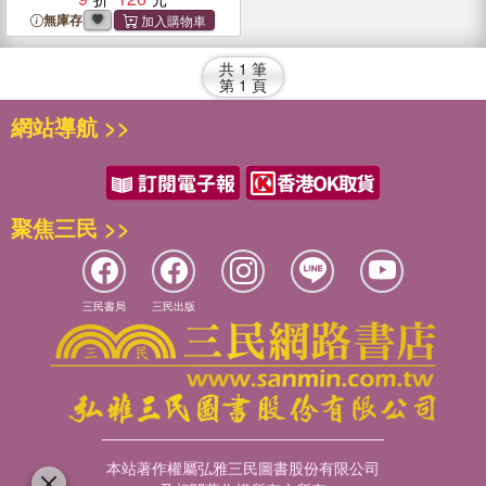
無庫存
共
1
筆
第
1
頁
網站導航 >>
聚焦三民 >>
三民書局
三民出版
本站著作權屬弘雅三民圖書股份有限公司