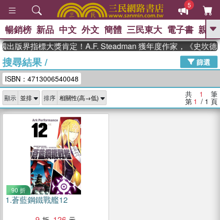
5
暢銷榜
新品
中文
外文
簡體
三民東大
電子書
親子
GO
國出版界指標大獎肯定！A.F. Steadman 獲年度作家，《史
搜尋結果
/
、
熱搜：
東野圭吾
高希均教授回憶錄
篩選
、
、
、
The Odyssey
父親節
如果歷
ISBN：4713006540048
、
、
史是一群喵
暑期推薦
國際布克
、
、
獎 臺灣漫遊錄
方念華
台灣的李
共
1
筆
顯示
排序
、
、
登輝時代
數學女孩：黎曼猜想
第
1
/ 1
頁
偉大的迷走神經
90 折
1.
蒼藍鋼鐵戰艦12
9
126