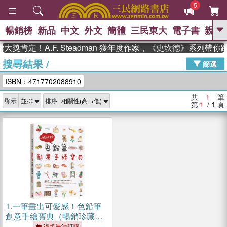
5
暢銷榜
新品
中文
外文
簡體
三民東大
電子書
親子
GO
獎肯定！A.F. Steadman 獲年度作家，《史坎德》系列帶
搜尋結果
/
、
、
熱搜：
東野圭吾
The Odyssey
篩選
、
、
父親節
如果歷史是一群喵
暑期
ISBN：4717702088910
、
、
推薦
國際布克獎 臺灣漫遊錄
方
、
、
念華
台灣的李登輝時代
數學女
共
1
筆
顯示
排序
、
孩：黎曼猜想
偉大的迷走神經
第
1
/ 1
頁
1.
一筆畫出可愛感！色鉛筆
創意手繪寶典（暢銷珍藏
版）
絕版無法訂購