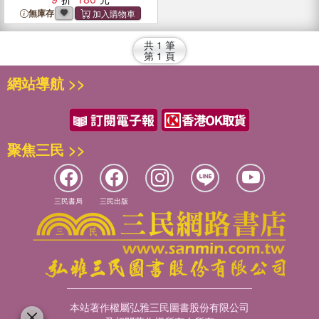
無庫存
共
1
筆
第
1
頁
網站導航 >>
聚焦三民 >>
三民書局
三民出版
本站著作權屬弘雅三民圖書股份有限公司