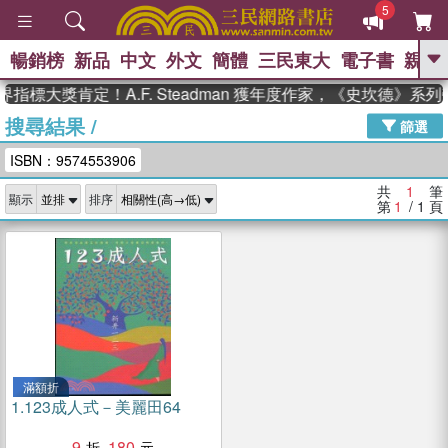
5
暢銷榜
新品
中文
外文
簡體
三民東大
電子書
親子
GO
指標大獎肯定！A.F. Steadman 獲年度作家，《史坎德》系
搜尋結果
/
、
熱搜：
東野圭吾
高希均教授回憶錄
篩選
、
、
、
The Odyssey
父親節
如果歷
ISBN：9574553906
、
、
史是一群喵
暑期推薦
國際布克
、
、
獎 臺灣漫遊錄
方念華
台灣的李
共
1
筆
顯示
排序
、
、
登輝時代
數學女孩：黎曼猜想
第
1
/ 1
頁
偉大的迷走神經
滿額折
1.
123成人式－美麗田64
9
180