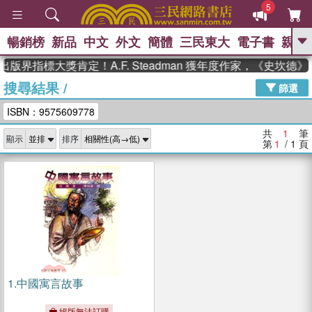
5
暢銷榜
新品
中文
外文
簡體
三民東大
電子書
親子
GO
出版界指標大獎肯定！A.F. Steadman 獲年度作家，《史坎
搜尋結果
/
、
熱搜：
東野圭吾
高希均教授回憶錄
篩選
、
、
、
The Odyssey
父親節
如果歷
ISBN：9575609778
、
、
史是一群喵
暑期推薦
國際布克
、
、
獎 臺灣漫遊錄
方念華
台灣的李
共
1
筆
顯示
排序
、
、
登輝時代
數學女孩：黎曼猜想
第
1
/ 1
頁
偉大的迷走神經
1.
中國寓言故事
絕版無法訂購