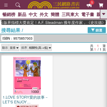
5
暢銷榜
新品
中文
外文
簡體
三民東大
電子書
親子
GO
出版界指標大獎肯定！A.F. Steadman 獲年度作家，《史坎
搜尋結果
/
、
熱搜：
東野圭吾
高希均教授回憶錄
篩選
、
、
、
The Odyssey
父親節
如果歷
ISBN：9575857003
、
、
史是一群喵
暑期推薦
國際布克
、
、
獎 臺灣漫遊錄
方念華
台灣的李
共
1
筆
顯示
排序
、
、
登輝時代
數學女孩：黎曼猜想
第
1
/ 1
頁
偉大的迷走神經
1.
LOVE STORY愛的故事－
LET'S ENJOY
MASTERPIECES 1
絕版無法訂購