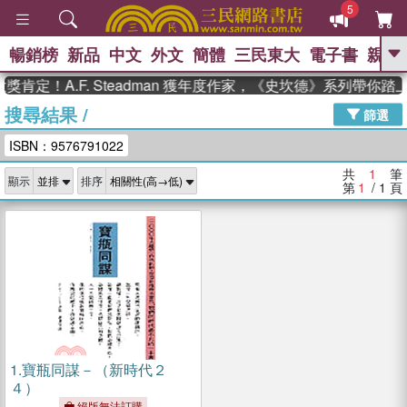
5
暢銷榜
新品
中文
外文
簡體
三民東大
電子書
親子
GO
肯定！A.F. Steadman 獲年度作家，《史坎德》系列帶你踏
搜尋結果
/
、
熱搜：
東野圭吾
高希均教授回憶錄
篩選
、
、
、
The Odyssey
父親節
如果歷
ISBN：9576791022
、
、
史是一群喵
暑期推薦
國際布克
、
、
獎 臺灣漫遊錄
方念華
台灣的李
共
1
筆
顯示
排序
、
、
登輝時代
數學女孩：黎曼猜想
第
1
/ 1
頁
偉大的迷走神經
1.
寶瓶同謀－（新時代２
４）
絕版無法訂購