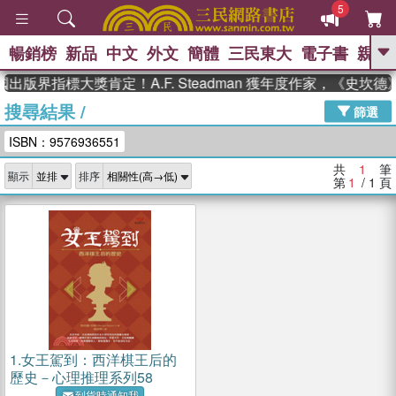
5
暢銷榜
新品
中文
外文
簡體
三民東大
電子書
親子
GO
出版界指標大獎肯定！A.F. Steadman 獲年度作家，《史
搜尋結果
/
、
、
熱搜：
東野圭吾
The Odyssey
篩選
、
、
父親節
如果歷史是一群喵
暑期
ISBN：9576936551
、
、
推薦
國際布克獎 臺灣漫遊錄
方
、
、
念華
台灣的李登輝時代
數學女
共
1
筆
顯示
排序
、
孩：黎曼猜想
偉大的迷走神經
第
1
/ 1
頁
1.
女王駕到：西洋棋王后的
歷史－心理推理系列58
到貨時通知我