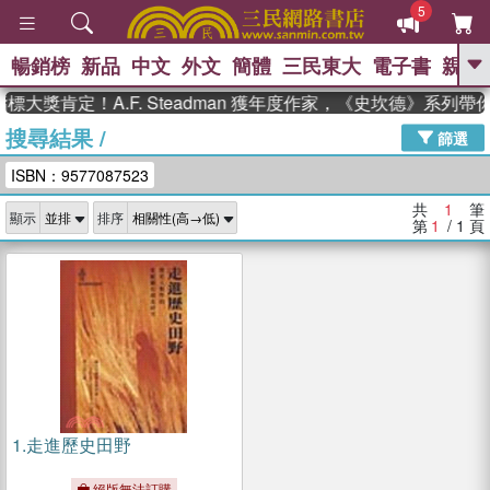
5
暢銷榜
新品
中文
外文
簡體
三民東大
電子書
親子
GO
標大獎肯定！A.F. Steadman 獲年度作家，《史坎德》系列
搜尋結果
/
、
熱搜：
東野圭吾
高希均教授回憶錄
篩選
、
、
、
The Odyssey
父親節
如果歷
ISBN：9577087523
、
、
史是一群喵
暑期推薦
國際布克
、
、
獎 臺灣漫遊錄
方念華
台灣的李
共
1
筆
顯示
排序
、
、
登輝時代
數學女孩：黎曼猜想
第
1
/ 1
頁
偉大的迷走神經
1.
走進歷史田野
絕版無法訂購