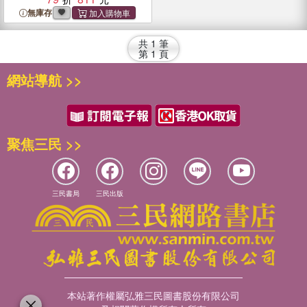
無庫存
共
1
筆
第
1
頁
網站導航 >>
聚焦三民 >>
三民書局
三民出版
本站著作權屬弘雅三民圖書股份有限公司