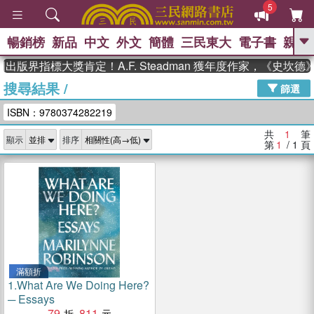
5
暢銷榜
新品
中文
外文
簡體
三民東大
電子書
親子
GO
出版界指標大獎肯定！A.F. Steadman 獲年度作家，《史坎
搜尋結果
/
、
熱搜：
東野圭吾
高希均教授回憶錄
篩選
、
、
、
The Odyssey
父親節
如果歷
ISBN：9780374282219
、
、
史是一群喵
暑期推薦
國際布克
、
、
獎 臺灣漫遊錄
方念華
台灣的李
共
1
筆
顯示
排序
、
、
登輝時代
數學女孩：黎曼猜想
第
1
/ 1
頁
偉大的迷走神經
滿額折
1.
What Are We Doing Here?
─ Essays
79
811